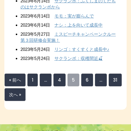
2023年6月14日
サクランボ：ふくしまのくだも
のはサクランボから
2023年6月14日
モモ：実が膨らんで
2023年6月14日
ナシ：上を向いて成長中
2023年5月27日
ミスピーチキャンペーンクルー
第３回研修会実施！
2023年5月24日
リンゴ：すくすくと成長中♪
2023年5月24日
サクランボ：収穫間近🍒
« 前へ
1
…
4
5
6
…
31
次へ »