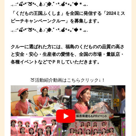
.
｡
.:*
🍒•*¨🍑*•.¸🍐
♪
¨̮
🍇
.ﾟ･
*.
🍎
*
⋆
｡
˚
🍓
＊
.
｡
.
「くだもの王国ふくしま」を全国に発信する「2024ミス
ピーチキャンペーンクルー」を募集します。
.
｡
.:*
🍒•*¨🍑*•.¸🍐
♪
¨̮
🍇
.ﾟ･
*.
🍎
*
⋆
｡
˚
🍓
＊
.
｡
.
クルーに選ばれた方には、福島のくだものの品質の高さ
と安全・安心・生産者の
愛情を、
全国の市場・量販店・
各種イベントなどでＰＲしていただきます。
🍑活動紹介動画はこちらクリック↓！