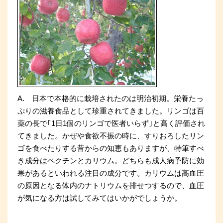
A. 日本で本格的に栽培されたのは明治初期。栄養たっ
ぷりの滋養食品として珍重されてきました。リンゴは百
薬の長で｢1日1個のリンゴで医者いらず｣と高く評価され
てきました。かぜや食欲不振の時に、すりおろしたリン
ゴを食べたりする昔からの知恵もありますが、特筆すべ
き成分はペクチンとカリウム。どちらも成人病予防に効
果があるといわれる注目の成分です。カリウムは高血圧
の原因となる体内のナトリウ
ムを排せつするので、血圧
が気になる方は試してみてはいかがでしょうか。