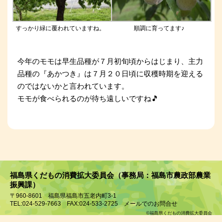
すっかり緑に覆われていますね。
順調に育ってます♪
今年のモモは早生品種が７月初旬頃からはじまり、主力
品種の『あかつき』は７月２０日頃に収穫時期を迎える
のではないかと言われています。
モモが食べられるのが待ち遠しいですね🎵
福島県くだもの消費拡大委員会（事務局：福島市農政部農業
振興課）
〒960-8601 福島県福島市五老内町3-1
TEL:024-529-7663 FAX:024-533-2725
メールでのお問合せ
©福島県くだもの消費拡大委員会