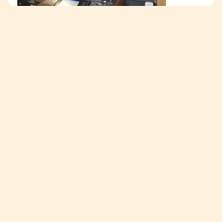
福島県くだもの消費拡大委員会（事務局：福島市農政部農業
振興課）
〒960-8601 福島県福島市五老内町3-1
TEL:024-529-7663 FAX:024-533-2725
メールでのお問合せ
©福島県くだもの消費拡大委員会